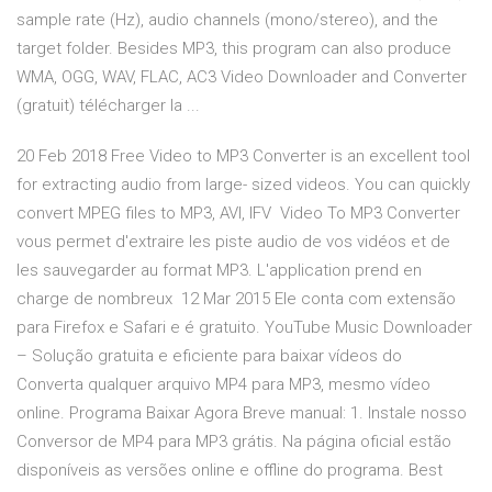
sample rate (Hz), audio channels (mono/stereo), and the
target folder. Besides MP3, this program can also produce
WMA, OGG, WAV, FLAC, AC3 Video Downloader and Converter
(gratuit) télécharger la ...
20 Feb 2018 Free Video to MP3 Converter is an excellent tool
for extracting audio from large- sized videos. You can quickly
convert MPEG files to MP3, AVI, IFV Video To MP3 Converter
vous permet d'extraire les piste audio de vos vidéos et de
les sauvegarder au format MP3. L'application prend en
charge de nombreux 12 Mar 2015 Ele conta com extensão
para Firefox e Safari e é gratuito. YouTube Music Downloader
– Solução gratuita e eficiente para baixar vídeos do
Converta qualquer arquivo MP4 para MP3, mesmo vídeo
online. Programa Baixar Agora Breve manual: 1. Instale nosso
Conversor de MP4 para MP3 grátis. Na página oficial estão
disponíveis as versões online e offline do programa. Best