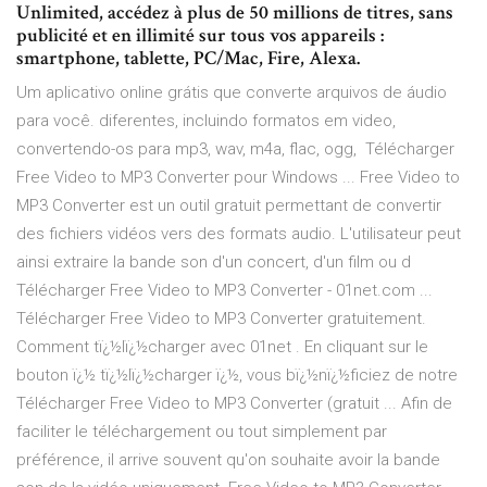
Unlimited, accédez à plus de 50 millions de titres, sans
publicité et en illimité sur tous vos appareils :
smartphone, tablette, PC/Mac, Fire, Alexa.
Um aplicativo online grátis que converte arquivos de áudio
para você. diferentes, incluindo formatos em video,
convertendo-os para mp3, wav, m4a, flac, ogg, Télécharger
Free Video to MP3 Converter pour Windows ... Free Video to
MP3 Converter est un outil gratuit permettant de convertir
des fichiers vidéos vers des formats audio. L'utilisateur peut
ainsi extraire la bande son d'un concert, d'un film ou d
Télécharger Free Video to MP3 Converter - 01net.com ...
Télécharger Free Video to MP3 Converter gratuitement.
Comment tï¿½lï¿½charger avec 01net . En cliquant sur le
bouton ï¿½ tï¿½lï¿½charger ï¿½, vous bï¿½nï¿½ficiez de notre
Télécharger Free Video to MP3 Converter (gratuit ... Afin de
faciliter le téléchargement ou tout simplement par
préférence, il arrive souvent qu'on souhaite avoir la bande